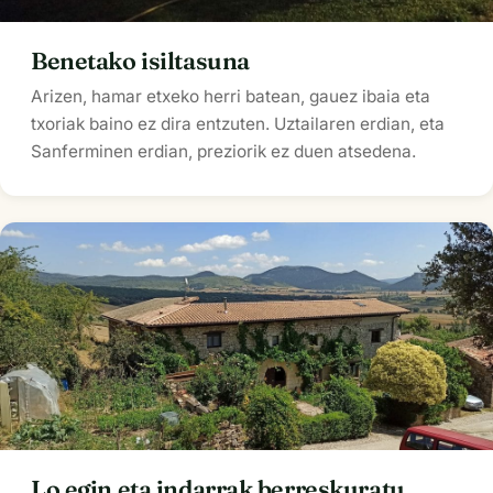
Benetako isiltasuna
Arizen, hamar etxeko herri batean, gauez ibaia eta
txoriak baino ez dira entzuten. Uztailaren erdian, eta
Sanferminen erdian, preziorik ez duen atsedena.
Lo egin eta indarrak berreskuratu