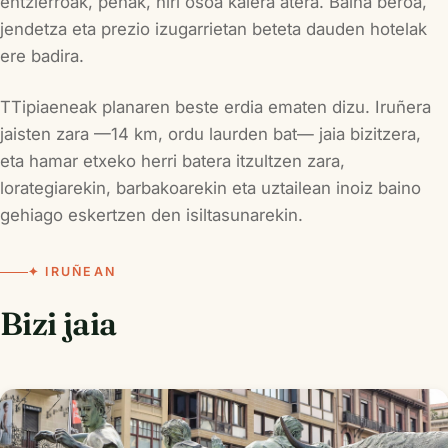
entzierroak, peñak, hiri osoa kalera atera. Baina beroa,
jendetza eta prezio izugarrietan beteta dauden hotelak
ere badira.
TTipiaeneak planaren beste erdia ematen dizu. Iruñera
jaisten zara —14 km, ordu laurden bat— jaia bizitzera,
eta hamar etxeko herri batera itzultzen zara,
lorategiarekin, barbakoarekin eta uztailean inoiz baino
gehiago eskertzen den isiltasunarekin.
✦ IRUÑEAN
Bizi jaia