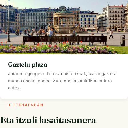
Gaztelu plaza
Jaiaren egongela. Terraza historikoak, txarangak eta
mundu osoko jendea. Zure ohe lasaitik 15 minutura
autoz.
✦ TTIPIAENEAN
Eta itzuli lasaitasunera