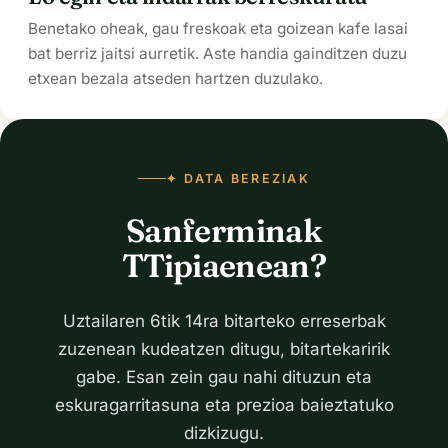
Benetako oheak, gau freskoak eta goizean kafe lasai
bat berriz jaitsi aurretik. Aste handia gainditzen duzu
etxean bezala atseden hartzen duzulako.
✦ DATA BEREZIAK
Sanferminak
TTipiaenean?
Uztailaren 6tik 14ra bitarteko erreserbak
zuzenean kudeatzen ditugu, bitartekaririk
gabe. Esan zein gau nahi dituzun eta
eskuragarritasuna eta prezioa baieztatuko
dizkizugu.