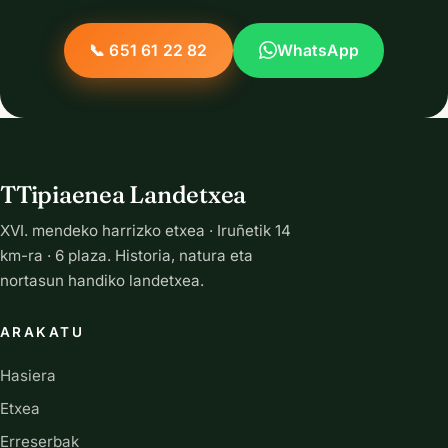
📞 651 61 22 82
WhatsApp
TTipiaenea Landetxea
XVI. mendeko harrizko etxea · Iruñetik 14
km-ra · 6 plaza. Historia, natura eta
nortasun handiko landetxea.
ARAKATU
Hasiera
Etxea
Erreserbak