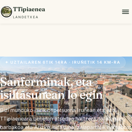
TTipiaenea
LANDETXEA
✦ UZTAILAREN 6TIK 14RA · IRUÑETIK 14 KM-RA
Sanferminak, eta
isiltasunean lo egin
Bizi munduko jairik ospetsuena Iruñean eta itzuli
TTipiaeneara benetan atseden hartzera: lorategia,
barbakoa eta Arizko isiltasuna, zalapartatik hamabost