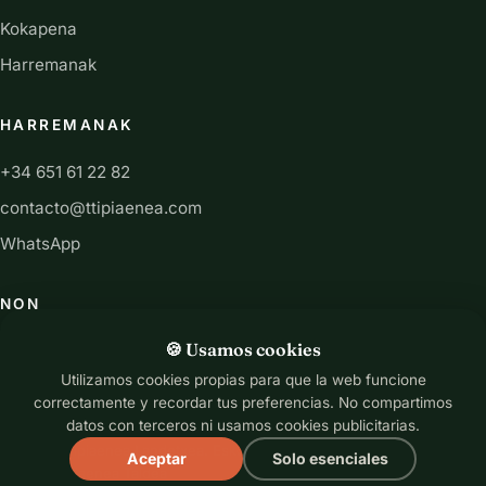
Kokapena
Harremanak
HARREMANAK
+34 651 61 22 82
contacto@ttipiaenea.com
WhatsApp
NON
San Martin 13 kalea, 31892 Ariz, Nafarroa
🍪 Usamos cookies
Utilizamos cookies propias para que la web funcione
correctamente y recordar tus preferencias. No compartimos
datos con terceros ni usamos cookies publicitarias.
© 2026 TTipiaenea Landetxea. Eskubide guztiak erreserbatuta.
Aceptar
Solo esenciales
Diseño Ttipiaenea Taldea