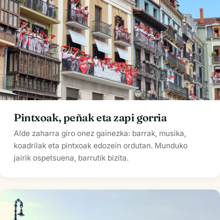
Pintxoak, peñak eta zapi gorria
Alde zaharra giro onez gainezka: barrak, musika,
koadrilak eta pintxoak edozein ordutan. Munduko
jairik ospetsuena, barrutik bizita.