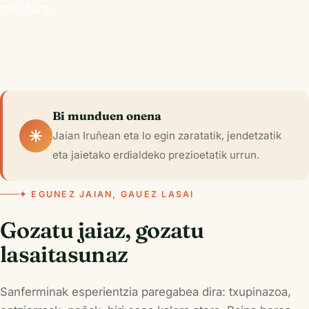
minutura.
Bi munduen onena
Jaian Iruñean eta lo egin zaratatik, jendetzatik
eta jaietako erdialdeko prezioetatik urrun.
✦ EGUNEZ JAIAN, GAUEZ LASAI
Gozatu jaiaz, gozatu
lasaitasunaz
Sanferminak esperientzia paregabea dira: txupinazoa,