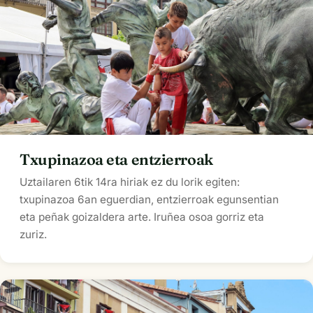
Txupinazoa eta entzierroak
Uztailaren 6tik 14ra hiriak ez du lorik egiten:
txupinazoa 6an eguerdian, entzierroak egunsentian
eta peñak goizaldera arte. Iruñea osoa gorriz eta
zuriz.