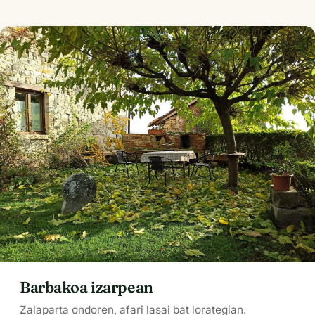
Barbakoa izarpean
Zalaparta ondoren, afari lasai bat lorategian.