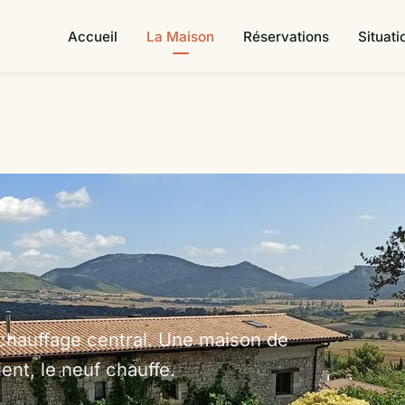
Accueil
La Maison
Réservations
Situati
 chauffage central. Une maison de
ient, le neuf chauffe.