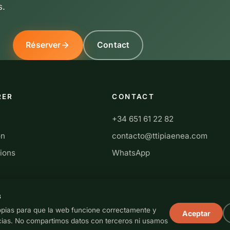
s.
Réserver
Contact
RER
CONTACT
+34 651 61 22 82
on
contacto@ttipiaenea.com
ions
WhatsApp
s
opias para que la web funcione correctamente y
Aceptar
cias. No compartimos datos con terceros ni usamos