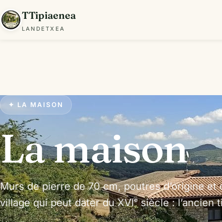
TTipiaenea
LANDETXEA
✦ LA MAISON
La maison
Murs de pierre de 70 cm, poutres d’origine et
village qui peut dater du XVIᵉ siècle : l’ancien t