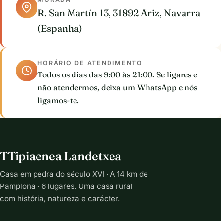
R. San Martín 13, 31892 Ariz, Navarra
(Espanha)
HORÁRIO DE ATENDIMENTO
Todos os dias das 9:00 às 21:00. Se ligares e
não atendermos, deixa um WhatsApp e nós
ligamos-te.
TTipiaenea Landetxea
Casa em pedra do século XVI · A 14 km de
Pamplona · 6 lugares. Uma casa rural
com história, natureza e carácter.