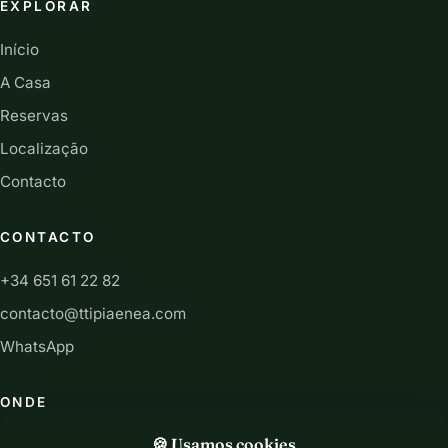
EXPLORAR
Início
A Casa
Reservas
Localização
Contacto
CONTACTO
+34 651 61 22 82
contacto@ttipiaenea.com
WhatsApp
ONDE
R. San Martín 13, 31892 Ariz, Navarra (Espanha)
🍪 Usamos cookies