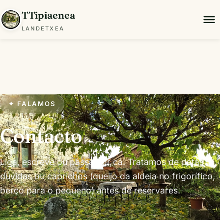
TTipiaenea
LANDETXEA
✦ FALAMOS
Contacto
Liga, escreve ou passa por cá. Tratamos de datas,
dúvidas ou caprichos (queijo da aldeia no frigorífico,
berço para o pequeno) antes de reservares.