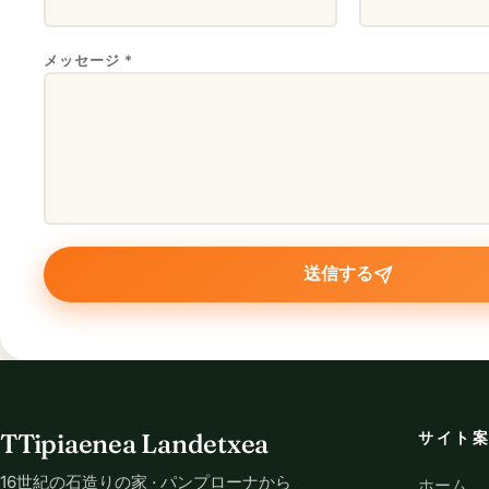
メッセージ *
送信する
TTipiaenea Landetxea
サイト
16世紀の石造りの家 · パンプローナから
ホーム