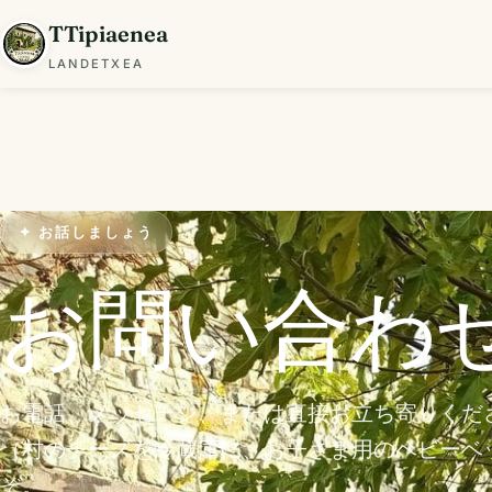
TTipiaenea
LANDETXEA
✦ お話しましょう
お問い合わ
お電話、メッセージ、または直接お立ち寄りくだ
（村のチーズを冷蔵庫に、お子さま用のベビーベ
ぞ。