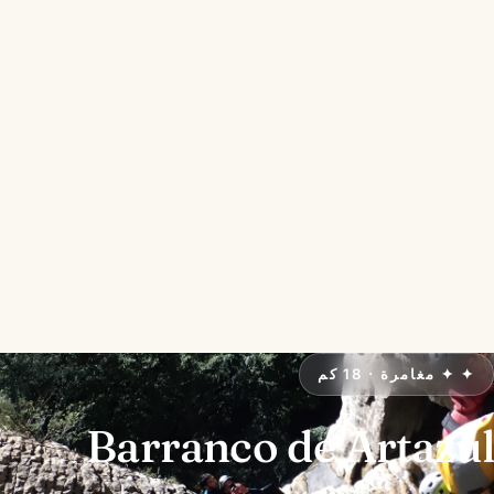
TTipiaenea
LANDETXEA