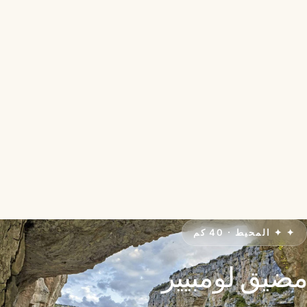
TTipiaenea
LANDETXEA