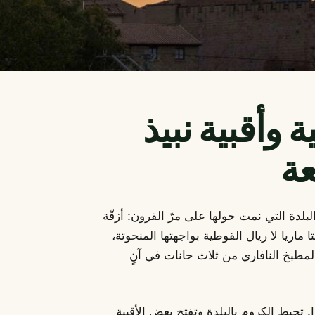
 وأقبية نبيذ
عة
 البلدة التي نمت حولها على مرّ القرون: أزقّة
اريا لا ريال القوطية بواجهتها المنحوتة،
لمطبخ النافاري من ثلاث حانات في آنٍ
افارا. تحيط الكروم بالبلدة وتفتح بعض الأقبية