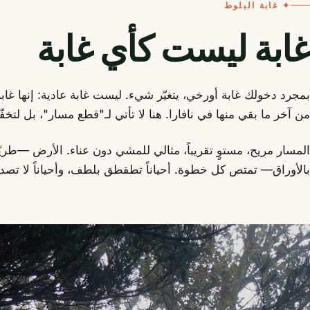
✦ غابة البلوط
غابة ليست كأي غابة
بمجرد دخولك غابة أورخي، يتغيّر شيء. ليست غابة عادية: إنها غاب
من آخر ما بقي منها في نافارا. هنا لا تأتي لـ"قطع مسار"، بل لتخفّ
المسار مريح، مستوٍ تقريباً، مثالي للمشي دون عناء. الأرض —طريّ
بالأوراق— تمتص كل خطوة. أحياناً تطقطق بلطف، وأحياناً لا تص