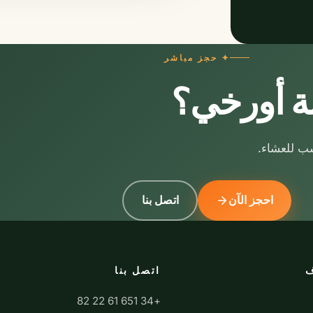
✦ حجز مباشر
ة أورخي؟
احجز الآن
اتصل بنا
ف
اتصل بنا
+34 651 61 22 82