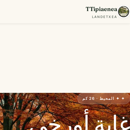
TTipiaenea
LANDETXEA
✦ ✦ المحيط · 26 كم
غابة أورخي