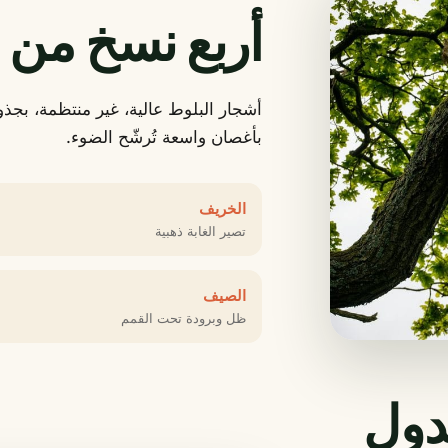
أربع نسخ من 
أشجار البلوط عالية، غير منتظمة، بجذو
بأغصان واسعة تُرشّح الضوء.
الخريف
تصير الغابة ذهبية
الصيف
ظل وبرودة تحت القمم
دول