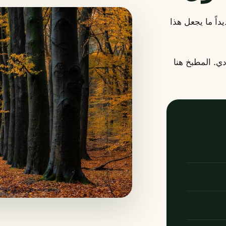
داً ما يجعل هذا
ي. المطبخ هنا