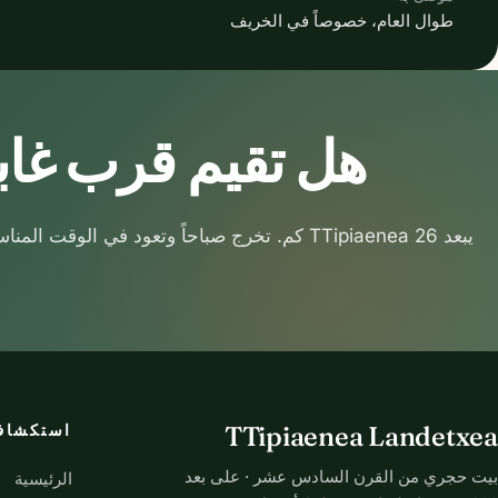
طوال العام، خصوصاً في الخريف
هل تقيم قرب غاب
يبعد TTipiaenea 26 كم. تخرج صباحاً وتعود في الوقت المناسب للعشاء.
TTipiaenea Landetxea
استكشا
بيت حجري من القرن السادس عشر · على بعد
الرئيسية