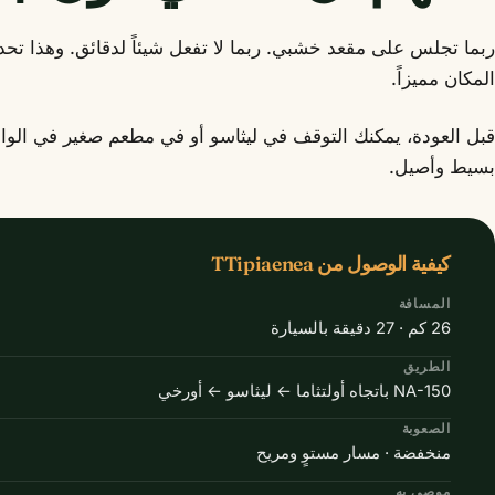
ربما تجلس على مقعد خشبي. ربما لا تفعل شيئاً لدقائق. وهذا تحدي
المكان مميزاً.
قبل العودة، يمكنك التوقف في ليثاسو أو في مطعم صغير في الواد
بسيط وأصيل.
كيفية الوصول من TTipiaenea
المسافة
26 كم · 27 دقيقة بالسيارة
الطريق
NA-150 باتجاه أولتثاما ← ليثاسو ← أورخي
الصعوبة
منخفضة · مسار مستوٍ ومريح
موصى به