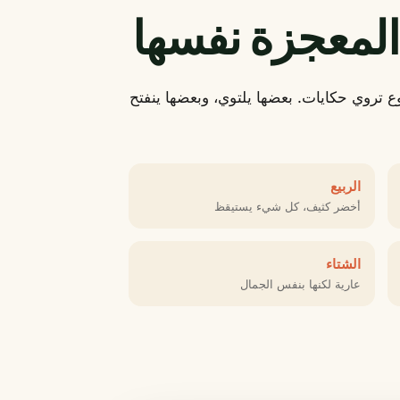
المعجزة نفسها
ع تروي حكايات. بعضها يلتوي، وبعضها ينفتح
الربيع
أخضر كثيف، كل شيء يستيقظ
الشتاء
عارية لكنها بنفس الجمال