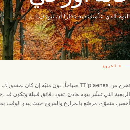
اليوم الذي علّمتك فيه نافارا أن تتوقف
✦ الخروج
تخرج من TTipiaenea صباحاً، دون منبّه إن كان ب
الريفية التي تبشّر بيوم هادئ. تقود دقائق قليلة وتكون قد دخل
أخضر، متموّج، مرصّع بالمزارع والمروج حيث يبدو الوقت يم