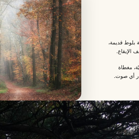
ة بلوط قديمة،
ف الإيقاع.
ة، مغطاة
در أي صوت.