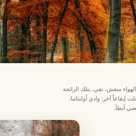
مقدورك. الهواء منعش، نقي، بتلك الرائحة
ت إيقاعاً آخر: وادي أولتثاما،
ضي أبطأ.