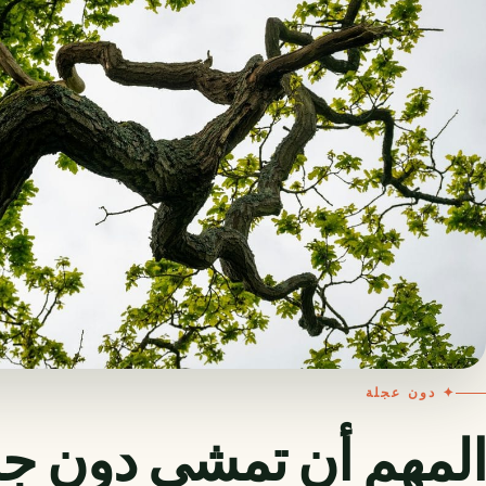
✦ دون عجلة
المهم أن تمشي دون ج