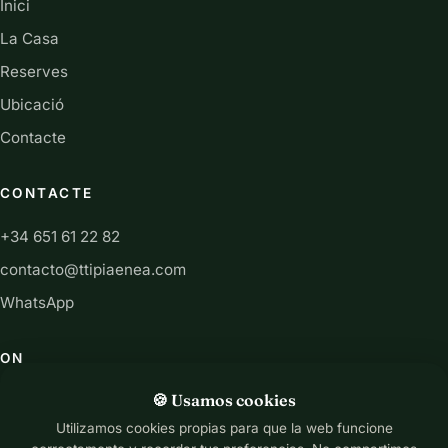
Inici
La Casa
Reserves
Ubicació
Contacte
CONTACTE
+34 651 61 22 82
contacto@ttipiaenea.com
WhatsApp
ON
C/ San Martín 13, 31892 Ariz, Navarra
🍪 Usamos cookies
Utilizamos cookies propias para que la web funcione