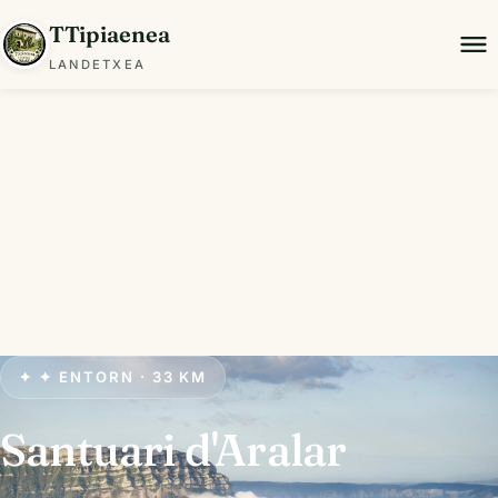
TTipiaenea
LANDETXEA
✦ ✦ ENTORN · 33 KM
Santuari d'Aralar