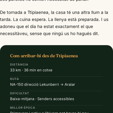
De tornada a Ttipiaenea, la casa té una altra llum a la
tarda. La cuina espera. La llenya està preparada. I us
adoneu que el dia ha estat exactament el que
necessitàveu, sense que ningú us ho hagués dit.
Com arribar-hi des de Ttipiaenea
DISTÀNCIA
33 km · 36 min en cotxe
RUTA
NA-150 direcció Lekunberri → Aralar
DIFICULTAT
Baixa-mitjana · Senders accessibles
MILLOR ÈPOCA