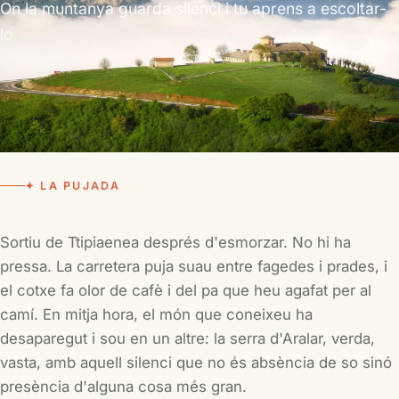
On la muntanya guarda silenci i tu aprens a escoltar-
lo
✦ LA PUJADA
Sortiu de Ttipiaenea després d'esmorzar. No hi ha
pressa. La carretera puja suau entre fagedes i prades, i
el cotxe fa olor de cafè i del pa que heu agafat per al
camí. En mitja hora, el món que coneixeu ha
desaparegut i sou en un altre: la serra d'Aralar, verda,
vasta, amb aquell silenci que no és absència de so sinó
presència d'alguna cosa més gran.