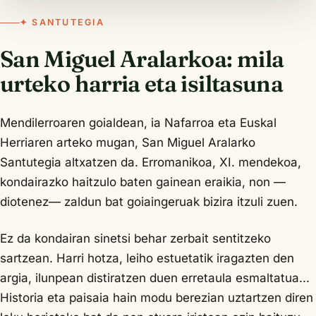
✦ SANTUTEGIA
San Miguel Aralarkoa: mila
urteko harria eta isiltasuna
Mendilerroaren goialdean, ia Nafarroa eta Euskal
Herriaren arteko mugan, San Miguel Aralarko
Santutegia altxatzen da. Erromanikoa, XI. mendekoa,
kondairazko haitzulo baten gainean eraikia, non —
diotenez— zaldun bat goiaingeruak bizira itzuli zuen.
Ez da kondairan sinetsi behar zerbait sentitzeko
sartzean. Harri hotza, leiho estuetatik iragazten den
argia, ilunpean distiratzen duen erretaula esmaltatua...
Historia eta paisaia hain modu berezian uztartzen diren