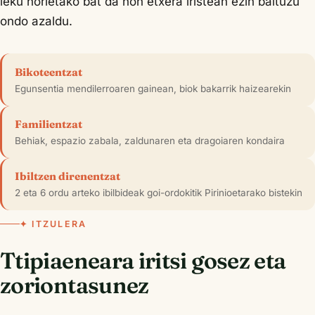
leku horietako bat da non etxera iristean ezin baituzu
ondo azaldu.
Bikoteentzat
Egunsentia mendilerroaren gainean, biok bakarrik haizearekin
Familientzat
Behiak, espazio zabala, zaldunaren eta dragoiaren kondaira
Ibiltzen direnentzat
2 eta 6 ordu arteko ibilbideak goi-ordokitik Pirinioetarako bistekin
✦ ITZULERA
Ttipiaeneara iritsi gosez eta
zoriontasunez