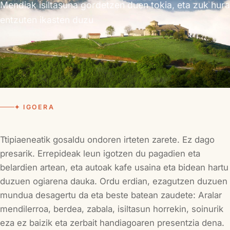
Mendiak isiltasuna gordetzen duen tokia, eta zuk hura
entzuten ikasten duzu
✦ IGOERA
Ttipiaeneatik gosaldu ondoren irteten zarete. Ez dago
presarik. Errepideak leun igotzen du pagadien eta
belardien artean, eta autoak kafe usaina eta bidean hartu
duzuen ogiarena dauka. Ordu erdian, ezagutzen duzuen
mundua desagertu da eta beste batean zaudete: Aralar
mendilerroa, berdea, zabala, isiltasun horrekin, soinurik
eza ez baizik eta zerbait handiagoaren presentzia dena.