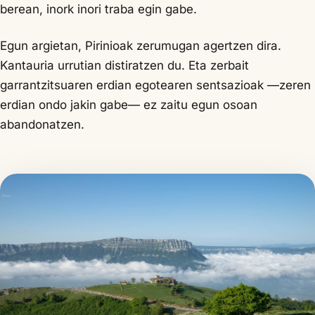
berean, inork inori traba egin gabe.
Egun argietan, Pirinioak zerumugan agertzen dira.
Kantauria urrutian distiratzen du. Eta zerbait
garrantzitsuaren erdian egotearen sentsazioak —zeren
erdian ondo jakin gabe— ez zaitu egun osoan
abandonatzen.