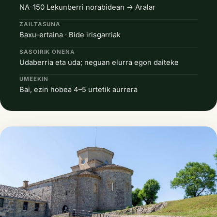
NA-150 Lekunberri norabidean → Aralar
ZAILTASUNA
Baxu-ertaina · Bide irisgarriak
SASOIRIK ONENA
Udaberria eta uda; neguan elurra egon daiteke
UMEEKIN
Bai, ezin hobea 4–5 urtetik aurrera