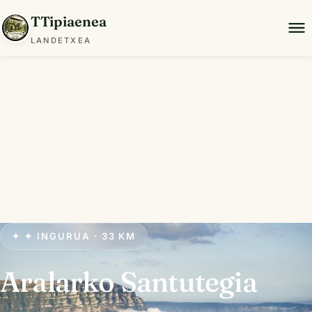
TTipiaenea
LANDETXEA
✦ ✦ INGURUA · 33 KM
Aralarko Santutegia