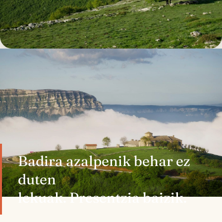
Badira azalpenik behar ez
duten
lekuak. Presentzia baizik.