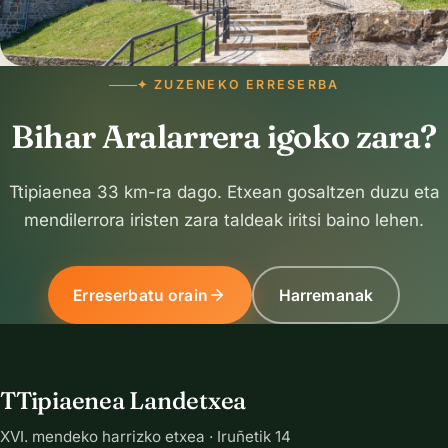
✦ ZUZENEKO ERRESERBA
Bihar Aralarrera igoko zara?
Ttipiaenea 33 km-ra dago. Etxean gosaltzen duzu eta
mendilerrora iristen zara taldeak iritsi baino lehen.
Erreserbatu orain
Harremanak
TTipiaenea Landetxea
XVI. mendeko harrizko etxea · Iruñetik 14