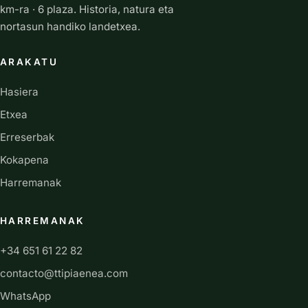
km-ra · 6 plaza. Historia, natura eta
nortasun handiko landetxea.
ARAKATU
Hasiera
Etxea
Erreserbak
Kokapena
Harremanak
HARREMANAK
+34 651 61 22 82
contacto@ttipiaenea.com
WhatsApp