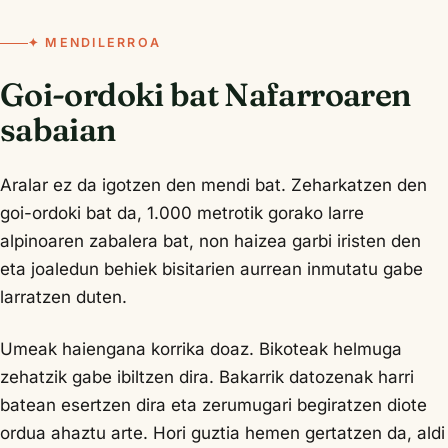
✦ MENDILERROA
Goi-ordoki bat Nafarroaren
sabaian
Aralar ez da igotzen den mendi bat. Zeharkatzen den
goi-ordoki bat da, 1.000 metrotik gorako larre
alpinoaren zabalera bat, non haizea garbi iristen den
eta joaledun behiek bisitarien aurrean inmutatu gabe
larratzen duten.
Umeak haiengana korrika doaz. Bikoteak helmuga
zehatzik gabe ibiltzen dira. Bakarrik datozenak harri
batean esertzen dira eta zerumugari begiratzen diote
ordua ahaztu arte. Hori guztia hemen gertatzen da, aldi