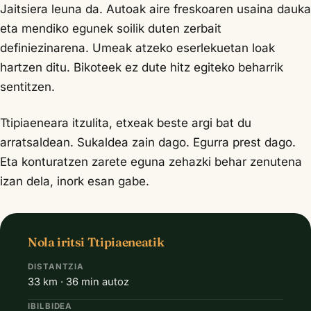
Jaitsiera leuna da. Autoak aire freskoaren usaina dauka
eta mendiko egunek soilik duten zerbait
definiezinarena. Umeak atzeko eserlekuetan loak
hartzen ditu. Bikoteek ez dute hitz egiteko beharrik
sentitzen.
Ttipiaeneara itzulita, etxeak beste argi bat du
arratsaldean. Sukaldea zain dago. Egurra prest dago.
Eta konturatzen zarete eguna zehazki behar zenutena
izan dela, inork esan gabe.
Nola iritsi Ttipiaeneatik
DISTANTZIA
33 km · 36 min autoz
IBILBIDEA