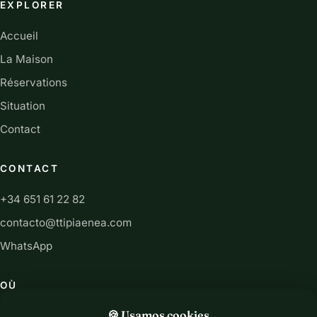
EXPLORER
Accueil
La Maison
Réservations
Situation
Contact
CONTACT
+34 651 61 22 82
contacto@ttipiaenea.com
WhatsApp
OÙ
13 rue San Martín, 31892 Ariz, Navarre (Espagne)
🍪 Usamos cookies