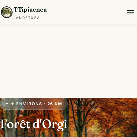
TTipiaenea
LANDETXEA
✦ ✦ ENVIRONS · 26 KM
Forêt d'Orgi