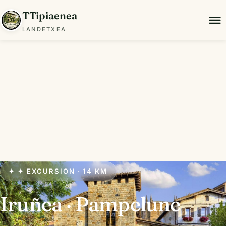
TTipiaenea
LANDETXEA
✦ ✦ EXCURSION · 14 KM
Iruñea · Pampelune