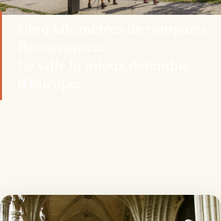
Cinq kilomètres de remparts
Renaissance.
La ville la mieux défendue
d'Europe.